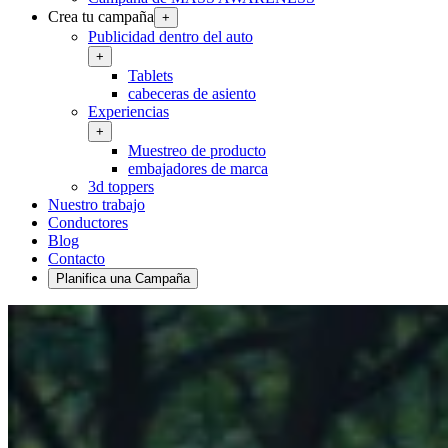
Crea tu campaña
+
Publicidad dentro del auto
+
Tablets
cabeceras de asiento
Experiencias
+
Muestreo de producto
embajadores de marca
3d toppers
Nuestro trabajo
Conductores
Blog
Contacto
Planifica una Campaña